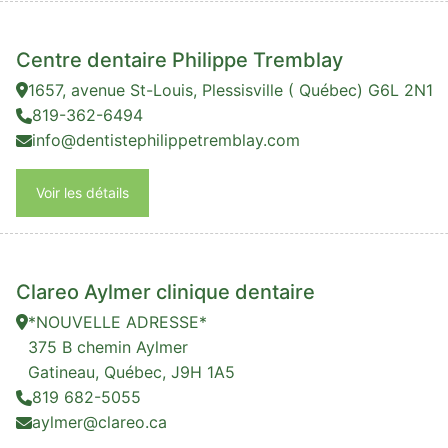
Centre dentaire Philippe Tremblay
1657, avenue St-Louis, Plessisville ( Québec) G6L 2N1
819-362-6494
info@dentistephilippetremblay.com
Voir les détails
Clareo Aylmer clinique dentaire
*NOUVELLE ADRESSE*
375 B chemin Aylmer
Gatineau, Québec, J9H 1A5
819 682-5055
aylmer@clareo.ca