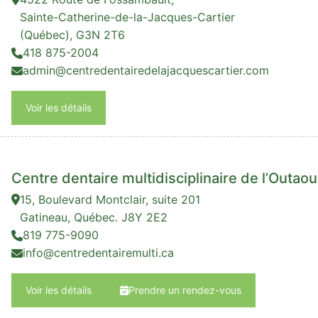
Sainte-Catherine-de-la-Jacques-Cartier
(Québec), G3N 2T6
418 875-2004
admin@centredentairedelajacquescartier.com
Voir les détails
Centre dentaire multidisciplinaire de l’Outaou
15, Boulevard Montclair, suite 201
Gatineau, Québec. J8Y 2E2
819 775-9090
info@centredentairemulti.ca
Voir les détails
Prendre un rendez-vous