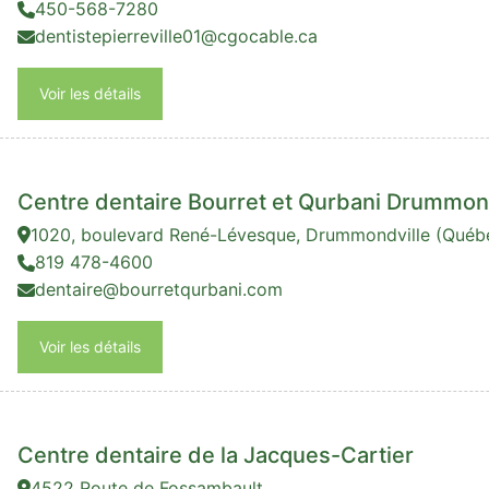
450-568-7280
dentistepierreville01@cgocable.ca
Voir les détails
Centre dentaire Bourret et Qurbani Drummon
1020, boulevard René-Lévesque, Drummondville (Qué
819 478-4600
dentaire@bourretqurbani.com
Voir les détails
Centre dentaire de la Jacques-Cartier
4522 Route de Fossambault,