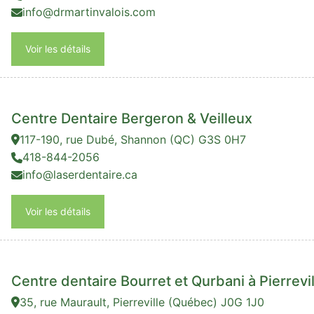
info@drmartinvalois.com
Voir les détails
Centre Dentaire Bergeron & Veilleux
117-190, rue Dubé, Shannon (QC) G3S 0H7
418-844-2056
info@laserdentaire.ca
Voir les détails
Centre dentaire Bourret et Qurbani à Pierrevil
35, rue Maurault, Pierreville (Québec) J0G 1J0